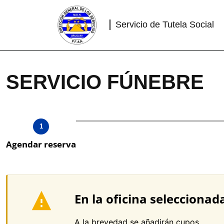
Saltar
al
contenido
Servicio de Tutela Social
SERVICIO FÚNEBRE
1
Agendar reserva
En la oficina selecciona
A la brevedad se añadirán cupos